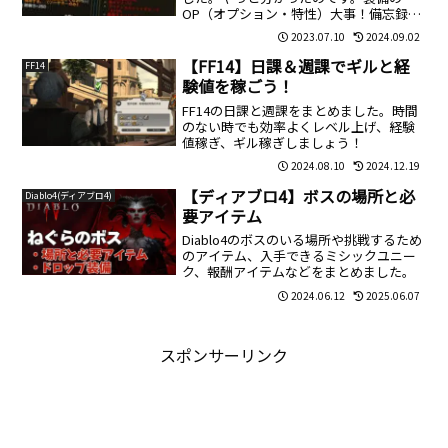
OP（オプション・特性）大事！備忘録と
して書きますのでご参考にどうぞ。関連
2023.07.10
2024.09.02
記事 ディアブロ4 氷ソーサラーおすす
め化身できるだけ快適にわたくし
【FF14】日課＆週課でギルと経
FF14
TUEEEEEE!深刻なマReadMore...
験値を稼ごう！
FF14の日課と週課をまとめました。時間
のない時でも効率よくレベル上げ、経験
値稼ぎ、ギル稼ぎしましょう！
2024.08.10
2024.12.19
【ディアブロ4】ボスの場所と必
Diablo4(ディアブロ4)
要アイテム
Diablo4のボスのいる場所や挑戦するため
のアイテム、入手できるミシックユニー
ク、報酬アイテムなどをまとめました。
2024.06.12
2025.06.07
スポンサーリンク