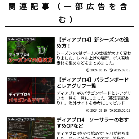
関連記事（一部広告を含
む）
【ディアブロ4】新シーズンの進
Diablo4(ディアブロ4)
め方！
シーズン6ではゲームの仕様が大きく変わ
りました。レベル上げの場所、ボス召喚
素材を集めなどをまとめました。
2024.10.15
2025.02.05
【ディアブロ4】パラゴンボード
ゲーム
とレアグリフ一覧
ディアブロ4のパラゴンボードとレアグリ
フの一覧を一覧にしました（英語表記あ
り）。海外サイトを参考にしてビルドを
作るときに参考にして下さい。
2024.09.10
2025.02.05
ディアブロ4 ソーサラーのおす
Diablo4(ディアブロ4)
すめOPなど
ディアブロ4をやり始めて1ヶ月が経ちま
した。やっと分かったのです。装備の