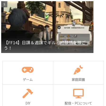
【FF14】日課＆週課でギルと経験値を稼ご
う！
ゲーム
家庭菜園
DIY
配信・PCについて