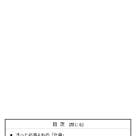
目次
きっと必須よねの「化身」