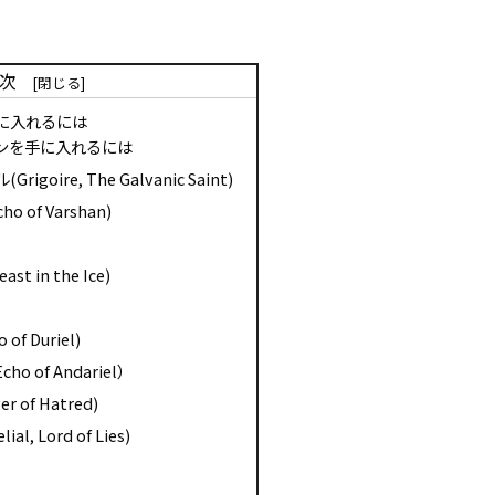
次
に入れるには
ーンを手に入れるには
oire, The Galvanic Saint)
of Varshan)
 in the Ice)
f Duriel)
 of Andariel）
 of Hatred)
 Lord of Lies)