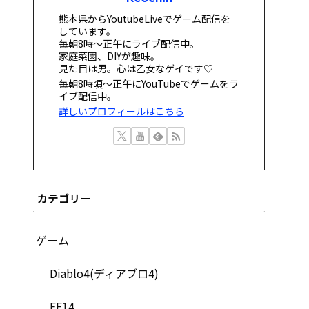
熊本県からYoutubeLiveでゲーム配信を
しています。
毎朝8時～正午にライブ配信中。
家庭菜園、DIYが趣味。
見た目は男。心は乙女なゲイです♡
毎朝8時頃～正午にYouTubeでゲームをラ
イブ配信中。
詳しいプロフィールはこちら
カテゴリー
ゲーム
Diablo4(ディアブロ4)
FF14