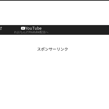
せ
YouTube
れおちんのYoutube配信へ
スポンサーリンク