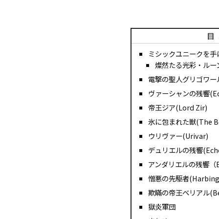
目
ミシックユニークを手
燦然たる光彩・ル
電撃の聖人グリゴワール(Grig
ヴァーシャンの残響(Echo 
帝王ジア(Lord Zir)
氷に包まれた獣(The Beast
ウリヴァー(Urivar)
デュリエルの残響(Echo o
アンダリエルの残響（Echo
憎悪の先駆者(Harbinger
欺瞞の帝王ベリアル(Belial,
獄炎軍団