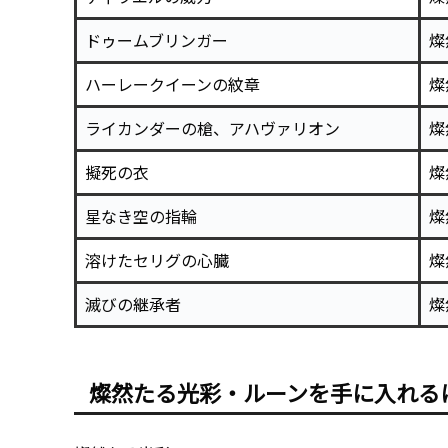
ドゥームブリンガー
燦
ハーレークイーンの紋章
燦
ライカンダーの槍、アハヴァリオン
燦
擬死の衣
燦
星なき空の指輪
燦
溶けたセリグの心臓
燦
滅びの継承者
燦
燦然たる光彩・ルーンを手に入れ