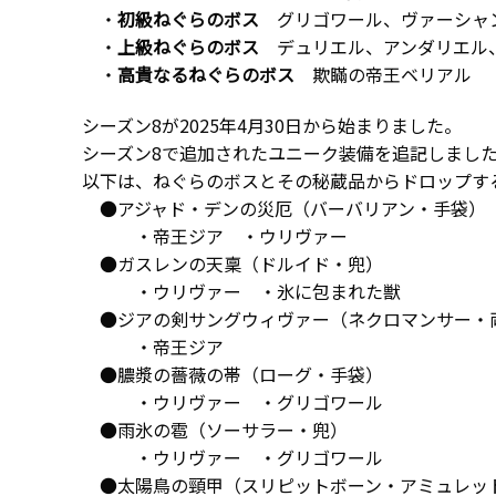
・
初級ねぐらのボス
グリゴワール、ヴァーシャン
・
上級ねぐらのボス
デュリエル、アンダリエル
・
高貴なるねぐらのボス
欺瞞の帝王ベリアル
シーズン8が2025年4月30日から始まりました。
シーズン8で追加されたユニーク装備を追記しまし
以下は、ねぐらのボスとその秘蔵品からドロップす
●アジャド・デンの災厄（バーバリアン・手袋
・帝王ジア ・ウリヴァー
●ガスレンの天稟（ドルイド・兜）
・ウリヴァー ・氷に包まれた獣
●ジアの剣サングウィヴァー（ネクロマンサー・
・帝王ジア
●膿漿の薔薇の帯（ローグ・手袋）
・ウリヴァー ・グリゴワール
●雨氷の雹（ソーサラー・兜）
・ウリヴァー ・グリゴワール
●太陽鳥の頸甲（スリピットボーン・アミュレッ