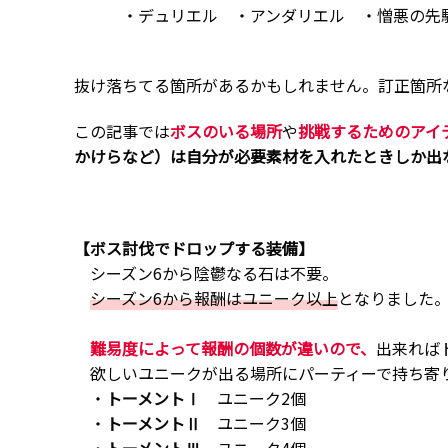
・デュリエル ・アンダリエル ・憎悪の先
抜け落ちてる箇所があるかもしれません。訂正箇所
この記事では
ボスのいる
場所
や
挑戦するためのアイ
かけらなど）は自分が必要素材を入れたときしか出
【ボス討伐でドロップする装備】
シーズン6から陰鬱なる石は不要。
シーズン6から報酬はユニーク以上
となりました
難易度によって報酬の個数が違いので、
出来れば
欲しいユニークが出る場所にパーティーで持ち寄
・
トーメントⅠ
ユニーク2個
・
トーメントⅡ
ユニーク3個
・
トーメントⅢ
ユニーク4個