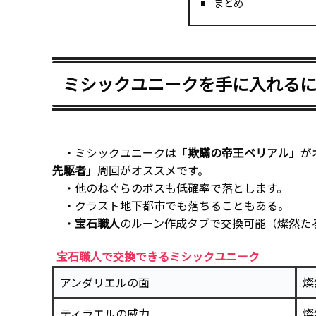
まとめ
ミシックユニークを手に入れる
・ミシックユニークは「
欺瞞の帝王ベリアル
」が
先駆者
」周回がオススメです。
・他のねぐらのボスも低確率で落とします。
・クラスト地下都市でも落ちることもある。
・
宝石職人
のルーン作成タブで交換可能（燦然たる
宝石職人で交換できるミシックユニーク
アンダリエルの面
燦
ティラエルの威力
燦