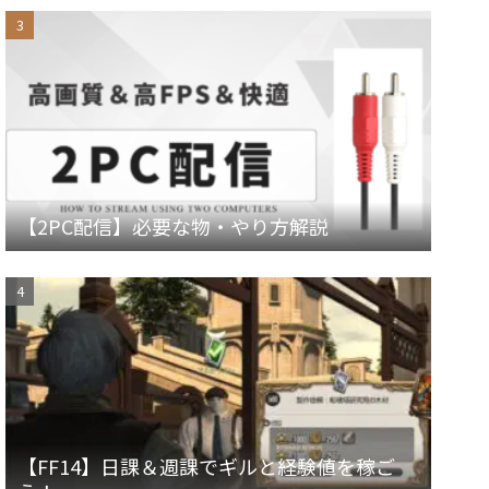
【2PC配信】必要な物・やり方解説
【FF14】日課＆週課でギルと経験値を稼ご