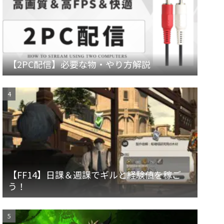
【2PC配信】必要な物・やり方解説
【FF14】日課＆週課でギルと経験値を稼ご
う！