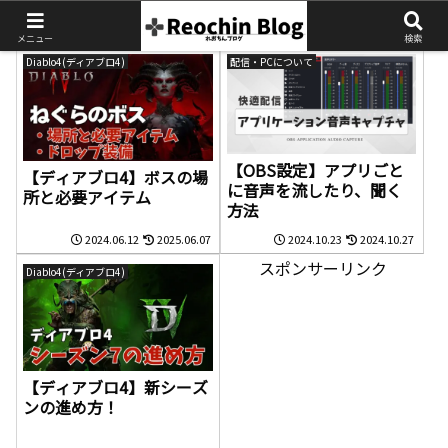
メニュー
検索
Diablo4(ディアブロ4)
配信・PCについて
【OBS設定】アプリごと
【ディアブロ4】ボスの場
に音声を流したり、聞く
所と必要アイテム
方法
2024.06.12
2025.06.07
2024.10.23
2024.10.27
スポンサーリンク
Diablo4(ディアブロ4)
【ディアブロ4】新シーズ
ンの進め方！